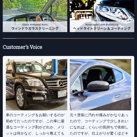
Customer's Voice
車のコーティングをお願いするのが
元々塗装に汚れや痛みがかなりあっ
初めてだったのですが、この車に最
たので、コーティングで少しきれい
適なコーティング剤がどれか、メリ
になれば…くらいの気持ちで依頼し
ットは何かなど、しっかり教えても
たのですが、仕上がりが驚くほどキ