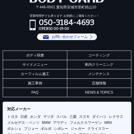
〒446-0001 愛知県安城市里町焼山10
営業時間外でも承ります お気軽にご連絡ください！
050-3184-4693
OPEN 10:00-19:00
お問い合わせフォーム
ボディ研磨
コーティング
サイドメニュー
車内クリーニング
カーフィルム施工
メンテナンス
施工事例
店舗情報
FAQ
NEWS & TOPICS
対応メーカー
トヨタ
日産
ホンダ
マツダ
スバル
三菱
スズキ
ダイハツ
レクサス
メルセデス・ベンツ
BMW
アウディ
フォルクスワーゲン
MINI
ポルシェ
プジョー
ボルボ
シボレー
ジャガー
クライスラー