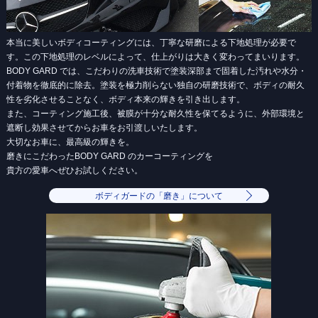
本当に美しいボディコーティングには、丁寧な研磨による下地処理が必要で
す。この下地処理のレベルによって、仕上がりは⼤きく変わってまいります。
BODY GARD では、こだわりの洗⾞技術で塗装深部まで固着した汚れや⽔分・
付着物を徹底的に除去。塗装を極⼒削らない独⾃の研磨技術で、ボディの耐久
性を劣化させることなく、ボディ本来の輝きを引き出します。
また、コーティング施⼯後、被膜が⼗分な耐久性を保てるように、外部環境と
遮断し効果させてからお⾞をお引渡しいたします。
⼤切なお⾞に、最⾼級の輝きを。
磨きにこだわったBODY GARD のカーコーティングを
貴⽅の愛⾞へぜひお試しください。
ボディガードの「磨き」について