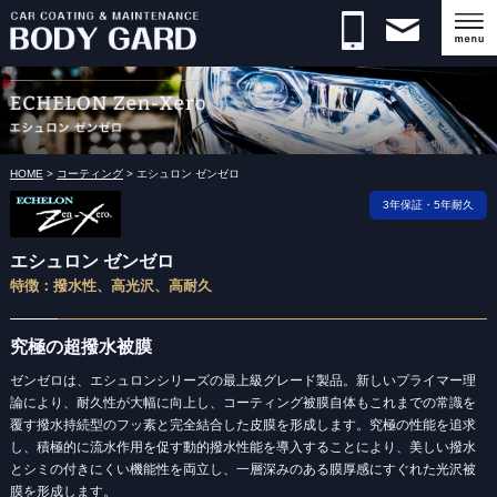
店舗情報・アクセスマップ
有限会社ボディガード 愛知県安城市 自動車コーディング・
カーフィルム施工・メンテナンスは カーコーティング専門店
BODY GARDへ
HOME
>
コーティング
>
エシュロン ゼンゼロ
3年保証・5年耐久
エシュロン ゼンゼロ
特徴：撥水性、高光沢、高耐久
究極の超撥水被膜
ゼンゼロは、エシュロンシリーズの最上級グレード製品。新しいプライマー理
論により、耐久性が大幅に向上し、コーティング被膜自体もこれまでの常識を
覆す撥水持続型のフッ素と完全結合した皮膜を形成します。究極の性能を追求
し、積極的に流水作用を促す動的撥水性能を導入することにより、美しい撥水
とシミの付きにくい機能性を両立し、一層深みのある膜厚感にすぐれた光沢被
膜を形成します。