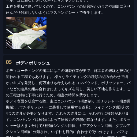
ール、ゴム類などをしっかりとマスキングします。
⼯程を重ねて磨いていくので、コンパウンドの研磨粉がガラスや細部に入り
込んだり付着しないようにマスキングシートで養生します。
05
ボディポリッシュ
ボディコーティングの施工にはこの研磨作業が要で、施工者の経験と技術が
問われる工程でもあります。 様々なライティングの種類の組み合わせで細
かいキズを発見し、何万通りも考えられるコンパウンド、ポリッシャー、バ
フなどの道具の組み合わせによってキズを消し、美しい下地を作ります。こ
の工程は特に丁寧に行うため、相当の時間を費やします。
ボディ表面を研磨する際、主にコンパウンド(研磨剤)、ポリッシャー(研磨用
機械)、バフ(ポリッシャーに装着して使用する道具)、ライティング(照明)の
4つの道具が必要となります。これらの道具には、それぞれに種類がありま
す。コンパウンドは種類によって研磨力の強弱が異なります。また、ポリッ
シャーは大きく分けて3種類(シングル回転、ギアアクション回転、ダブルア
クション回転)に分類され、いずれも目的に合わせて使い分けます。バフは