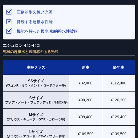
圧倒的耐久性と光沢
持続する超撥水性能
機能を持った撥水 動的撥水性被膜
エシュロン ゼンゼロ
究極の超撥水と透明感のある光沢
車輛クラス
新車
経年車
SSサイズ
¥82,000
¥112,000
(ワゴンR・ミラ・タント・ロードスター等)
Sサイズ
¥90,200
¥120,200
(アクア・ノート・フェアレディZ・N-BOX等)
Mサイズ
¥99,400
¥129,400
(プリウス・キューブ・GT-R・カローラ等)
Lサイズ
¥109,500
¥139,500
(クラウン・アコード・CR-V・フリード等)