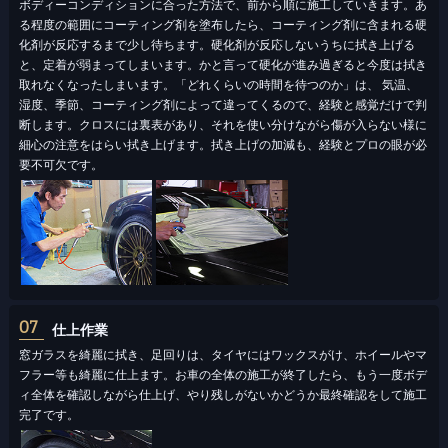
ボディーコンディションに合った方法で、前から順に施工していきます。あ
る程度の範囲にコーティング剤を塗布したら、コーティング剤に含まれる硬
化剤が反応するまで少し待ちます。硬化剤が反応しないうちに拭き上げる
と、定着が弱まってしまいます。かと言って硬化が進み過ぎると今度は拭き
取れなくなったしまいます。「どれくらいの時間を待つのか」は、 気温、
湿度、季節、コーティング剤によって違ってくるので、経験と感覚だけで判
断します。クロスには裏表があり、それを使い分けながら傷が入らない様に
細心の注意をはらい拭き上げます。拭き上げの加減も、経験とプロの眼が必
要不可欠です。
07
仕上作業
窓ガラスを綺麗に拭き、足回りは、タイヤにはワックスがけ、ホイールやマ
フラー等も綺麗に仕上ます。お車の全体の施工が終了したら、もう一度ボデ
ィ全体を確認しながら仕上げ、やり残しがないかどうか最終確認をして施工
完了です。