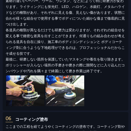
素材の違い(ペーパー、ウール、ウレタン、など)によって特に研磨力が変わ
ります。ライティングにも蛍光灯、LED、ハロゲン、水銀灯、メタルハライ
ドなどの種類があり、それぞれに見える傷、見えない傷があります。状態に
合わせ様々な組合せで使⽤する事でボディについた細かな傷まで徹底的に⾒
つけ出します。
各道具の種類が異なるだけでも研磨力は変わりますが、それぞれの組合せを
変える事で緻密な差異を出すことができます。何通りもの組み合わせが考え
られる道具を自在に操り、施工車のボディコンディションと ボディコーテ
ィング剤に合うような下地処理ができるのは、プロフェッショナルだからこ
そ成せる技です。
最後に、研磨しない箇所を保護していたマスキングや養生を取り除きます。
ポリッシャーが入らない場所の手磨きや磨きの際に隙間などに入り込んだコ
ンパウンドや汚れを隅々まで綺麗にして磨き作業は終了です。
06
コーティング塗布
ここまでの工程を経てようやくコーティングの塗布です。コーティング剤や